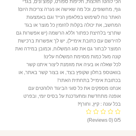
הכי לוהט! חולצות, חליפות ספורט, קפוצ’ונים, בגדי
גוף, מחשופים, וכל מה שאישה או נערה צריכות היום!
האתר נוח לשימוש בפלאפון הנייד וגם באמצעות
המחשב, את יכולה בקלות להזמין כל מוצר או בגד
שתרצי בלחיצת כפתור וללא הרשמה (יש אפשרות גם
להירשם עם כתובת אימייל), יש לך אפשרות ברכישת
המוצר לבחור גם את סוג המשלוח, וכמובן במידה ואת
קונה מעל כמות מסוימת המשלוח עלינו!
לכל שאלה או בעיה את מוזמנת ליצור איתנו קשר
בוואטספ בחלון שקופץ בצד, או בצור קשר באתר, או
בכתובת אימייל בתחתית האתר!
אנחנו מספקים את כל סוגי הביגוד הלוהטים עם
אופנה מתחדשת ומתעדכנת על בסיס יומי, ובפרט
בכל עונה : קיץ, וחורף!
(0 Reviews)
0/5