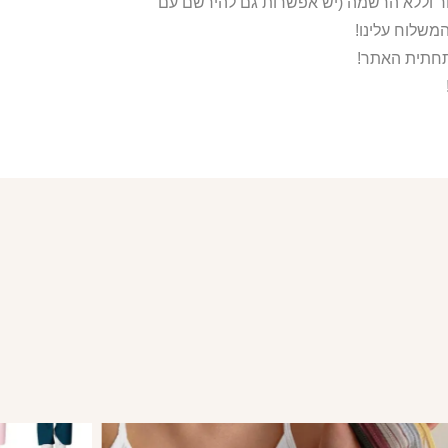
ור וללא הרשמה (יש אפשרות גם להירשם עם
משלוח עלינו!
בתחתית האתר!