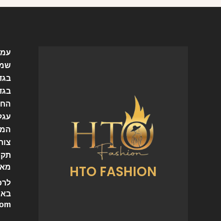
עמו
שמל
בגד
בגד
החש
עגל
המו
צור
תקנ
HTO FASHION
מאמ
לרכ
באי
com