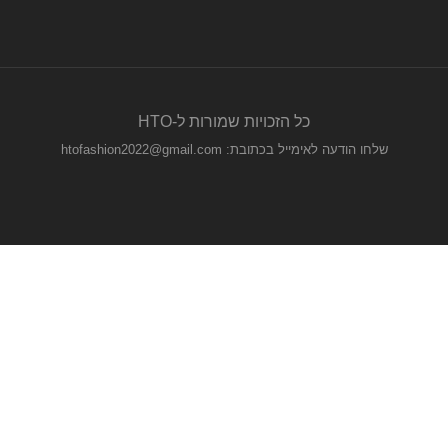
כל הזכויות שמורות ל-HTO
שלחו הודעה לאימייל בכתובת: htofashion2022@gmail.com