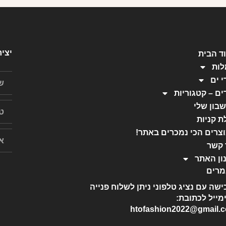
יצי
ד הבית
ות
י ים
ים – קטגוריות
בון שלי
ת קניות
צרים הכי נמכרים באתר!
 קשר
ון האתר
רים
ישה עם נציג טלפוני ניתן לשלוח פנייה
מייל לכתובת:
htofashion2022@gmail.