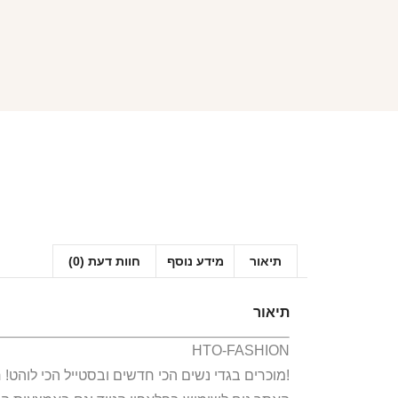
תיאור
מידע נוסף
חוות דעת (0)
תיאור
HTO-FASHION
אנחנו ב-HTO מוכרים בגדי נשים הכי חדשים ובסטייל הכי לוהט! חולצות, חליפות ספורט, קפוצ’ונים, בגדי גוף, מחשופים, וכל מה שאישה או נערה צריכות היום!