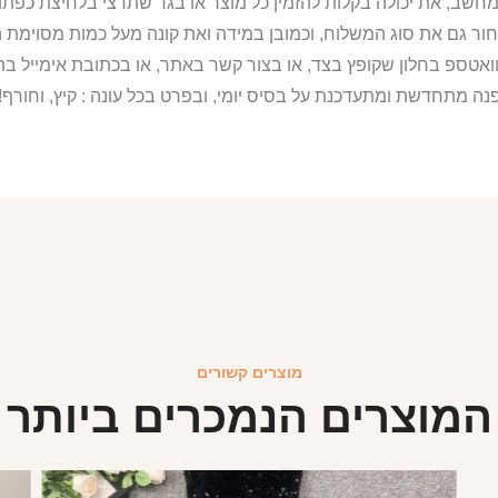
מחשב, את יכולה בקלות להזמין כל מוצר או בגד שתרצי בלחיצת כפת
ור גם את סוג המשלוח, וכמובן במידה ואת קונה מעל כמות מסוימת ה
וואטספ בחלון שקופץ בצד, או בצור קשר באתר, או בכתובת אימייל 
נה מתחדשת ומתעדכנת על בסיס יומי, ובפרט בכל עונה : קיץ, וחורף!
מוצרים קשורים
המוצרים הנמכרים ביותר