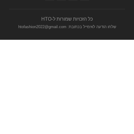
כל הזכויות שמורות ל-HTO
שלחו הודעה לאימייל בכתובת: htofashion2022@gmail.com