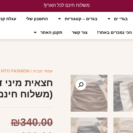
משלוח חינם לכל הארץ!
לחץ כאן
בגדי ים
בגדים – קטגוריות
החשבון שלי
עגלת קני
הכי נמכרים באתר!
צור קשר
תקנון האתר
עמוד הבית
/
HTO FASHION
/
חצאית מיני ד
(משלוח חינם
₪
340.00