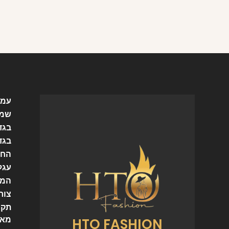
עמו
שמל
בגד
בגד
החש
עגל
המו
צור
תקנ
HTO FASHION
מאמ