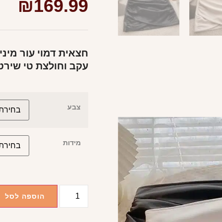
₪
169.99
חצאית דמוי עור מיני
עקב וחולצת טי שירט
צבע
מידות
הוספה לסל