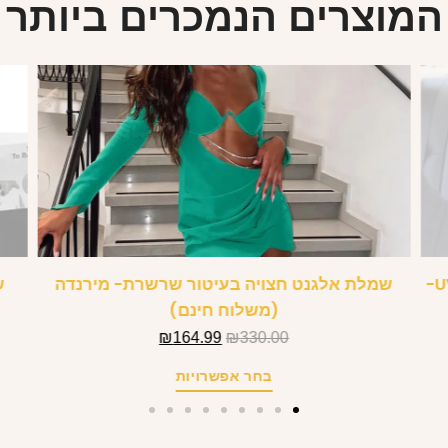
המוצרים הנמכרים ביותר
משקפי שמש ללא מסגרת משקף שיפוע UV400-
שמלת אלגנט חצויה בעיטור שרשרת- מירנדה
(משלוח חינם)
₪
164.99
₪
330.00
בחר אפשרויות