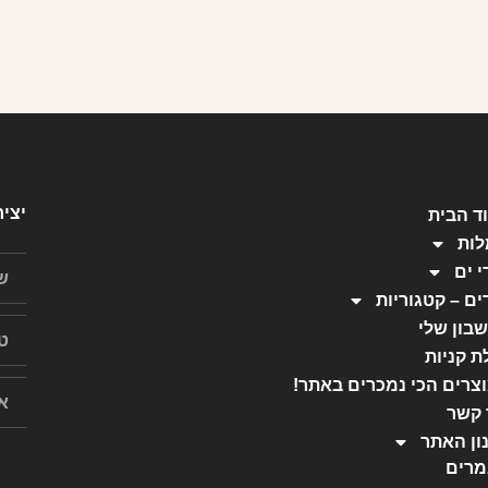
יצי
ד הבית
ות
י ים
ים – קטגוריות
בון שלי
ת קניות
צרים הכי נמכרים באתר!
 קשר
ון האתר
רים