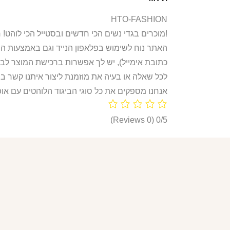
HTO-FASHION
אנחנו ב-HTO מוכרים בגדי נשים הכי חדשים ובסטייל הכי לוהט! חולצות, חליפות ספורט, קפוצ’ונים, בגדי גוף, מחשופים, וכל מה שאישה או נערה צריכות היום!
האתר נוח לשימוש בפלאפון הנייד וגם באמצעות ה
כתובת אימייל), יש לך אפשרות ברכישת המוצר לבח
לכל שאלה או בעיה את מוזמנת ליצור איתנו קשר ב
אנחנו מספקים את כל סוגי הביגוד הלוהטים עם אופ
(0 Reviews)
0/5