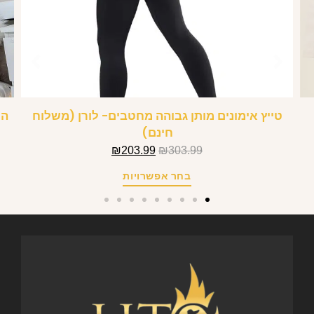
טייץ אימונים מותן גבוהה מחטבים- לורן (משלוח
הל
חינם)
₪
203.99
₪
303.99
בחר אפשרויות