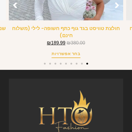
חולצת טוויסט בגד גוף כתף חשופה- לילי (משלוח
שמל
חינם)
₪
189.99
₪
380.00
בחר אפשרויות