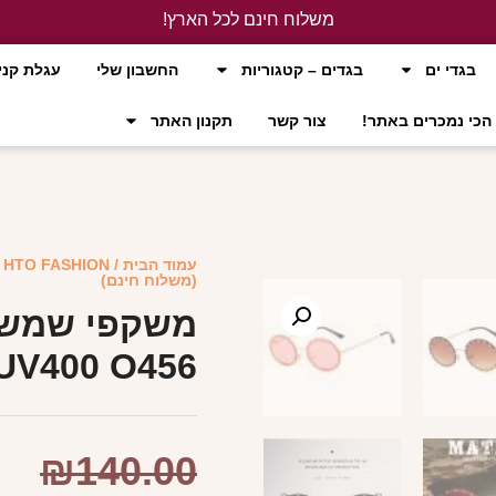
משלוח חינם לכל הארץ!
לחץ כאן
בגדי ים
בגדים – קטגוריות
החשבון שלי
עגלת קני
הכי נמכרים באתר!
צור קשר
תקנון האתר
עמוד הבית
/
HTO FASHION
(משלוח חינם)
משקפי שמש ק
UV400 O456- יולי (משלוח חינם
₪
140.00