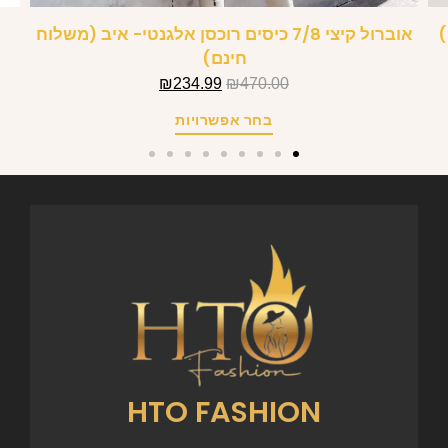
)
אוברול קיצי 7/8 כיסים רוכסן אלגנטי- איב (משלוח
חינם)
₪
234.99
₪
470.00
בחר אפשרויות
HTO FASHION