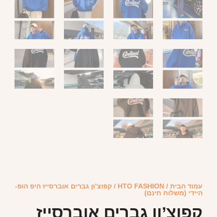
עמוד הבית
/
HTO FASHION
/ קפוצ’ון גברים אוברסייז היפ הופ-
היידי (משלוח חינם)
קפוצ’ון גברים אוברסייז