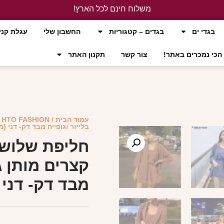
משלוח חינם לכל הארץ!
לחץ כאן
בגדי ים
בגדים – קטגוריות
החשבון שלי
עגלת קני
הכי נמכרים באתר!
צור קשר
תקנון האתר
עמוד הבית
/
HTO FASHION
/
בלייזר וגופייה מבד דק- דני (
חליפת שלושה
קצרים מותן ג
מבד דק- דני 