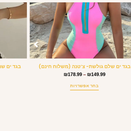
בגד ים שלם גולשת- צ’טנה (משלוח חינם)
בגד ים שנ
₪
178.99
–
₪
149.99
בחר אפשרויות