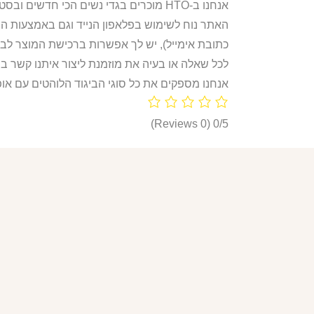
אנחנו ב-HTO מוכרים בגדי נשים הכי חדשים ובסטייל הכי לוהט! חולצות, חליפות ספורט, קפוצ’ונים, בגדי גוף, מחשופים, וכל מה שאישה או נערה צריכות היום!
האתר נוח לשימוש בפלאפון הנייד וגם באמצעות ה
כתובת אימייל), יש לך אפשרות ברכישת המוצר לבח
לכל שאלה או בעיה את מוזמנת ליצור איתנו קשר ב
אנחנו מספקים את כל סוגי הביגוד הלוהטים עם אופ
(0 Reviews)
0/5