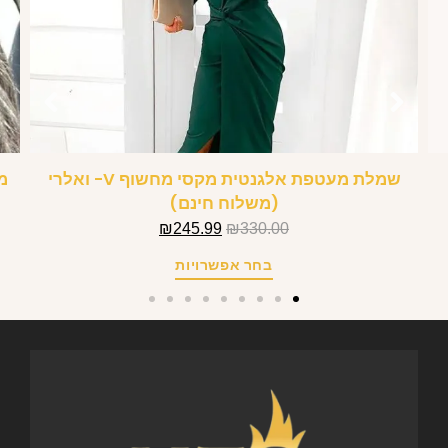
שמלת מעטפת אלגנטית מקסי מחשוף V- ואלרי
(משלוח חינם)
₪
245.99
₪
330.00
בחר אפשרויות