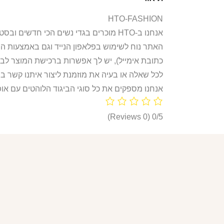
HTO-FASHION
אנחנו ב-HTO מוכרים בגדי נשים הכי חדשים ובסטייל הכי לוהט! חולצות, חליפות ספורט, קפוצ’ונים, בגדי גוף, מחשופים, וכל מה שאישה או נערה צריכות היום!
האתר נוח לשימוש בפלאפון הנייד וגם באמצעות ה
כתובת אימייל), יש לך אפשרות ברכישת המוצר לבח
לכל שאלה או בעיה את מוזמנת ליצור איתנו קשר ב
אנחנו מספקים את כל סוגי הביגוד הלוהטים עם אופ
(0 Reviews)
0/5