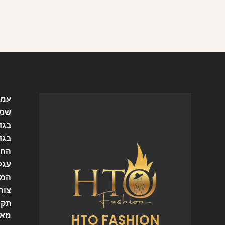
עמו
שמל
בגד
בגד
החש
עגל
המו
צור
תקנ
HTO FASHION
מאמ