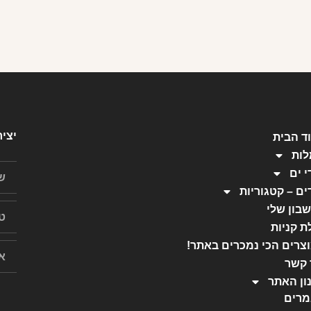
יצי
ד הבית
ות
י ים
ים – קטגוריות
בון שלי
ת קניות
צרים הכי נמכרים באתר!
 קשר
ון האתר
רים