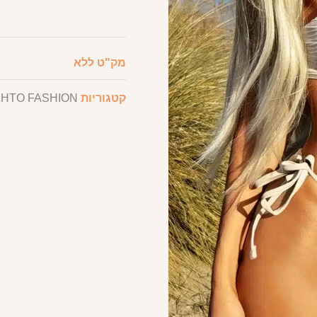
מק"ט
ללא
קטגוריות
HTO FASHION
,