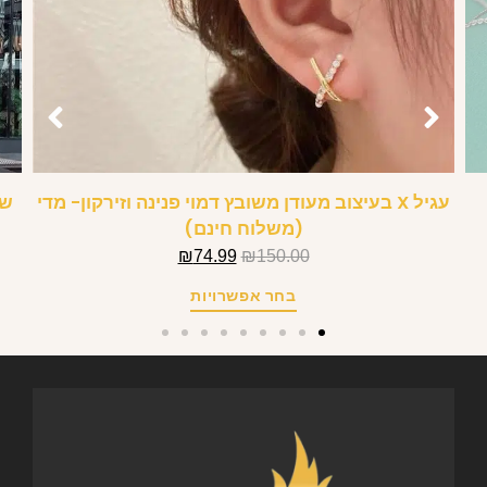
עגיל X בעיצוב מעודן משובץ דמוי פנינה וזירקון- מדי
שמ
(משלוח חינם)
₪
74.99
₪
150.00
בחר אפשרויות