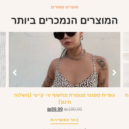
מוצרים קשורים
המוצרים הנמכרים ביותר
וח
גופיית ספגטי מנומרת מחשוף V- קייטי (משלוח
חינם)
₪
89.99
₪
180.00
בחר אפשרויות