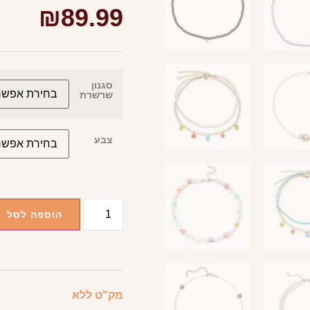
₪
89.99
סגנון
שרשרת
צבע
הוספה לסל
מק"ט
ללא