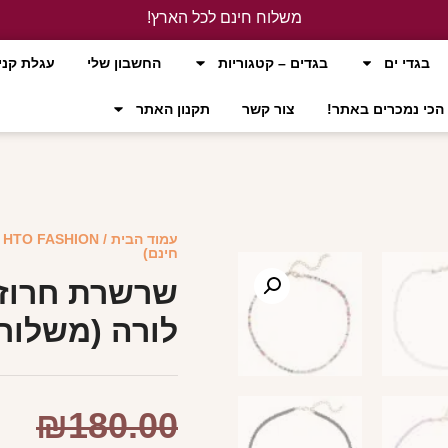
משלוח חינם לכל הארץ!
לחץ כאן
בגדי ים
בגדים – קטגוריות
החשבון שלי
עגלת קני
הכי נמכרים באתר!
צור קשר
תקנון האתר
עמוד הבית
/
HTO FASHION
/
חינם)
שרשרת חרוזים
לורה (משלוח 
₪
180.00