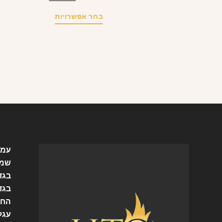
בחר אפשרויות
עמו
שמל
בגד
בגד
החש
עגל