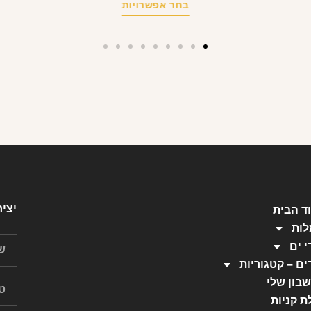
בחר אפשרויות
יצי
ד הבית
ות
י ים
ים – קטגוריות
בון שלי
ת קניות