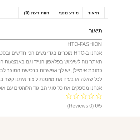
תיאור
מידע נוסף
חוות דעת (0)
תיאור
HTO-FASHION
אנחנו ב-HTO מוכרים בגדי נשים הכי חדשים ובסטייל הכי לוהט! חולצות, חליפות ספורט, קפוצ’ונים, בגדי גוף, מחשופים, וכל מה שאישה או נערה צריכות היום!
האתר נוח לשימוש בפלאפון הנייד וגם באמצעות ה
כתובת אימייל), יש לך אפשרות ברכישת המוצר לבח
לכל שאלה או בעיה את מוזמנת ליצור איתנו קשר ב
אנחנו מספקים את כל סוגי הביגוד הלוהטים עם אופ
(0 Reviews)
0/5