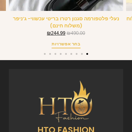
וח
נעלי פלטפורמה סגנון רטרו בריטי עכשווי- ג’ניפר
(משלוח חינם)
₪
244.99
₪
490.00
בחר אפשרויות
HTO FASHION