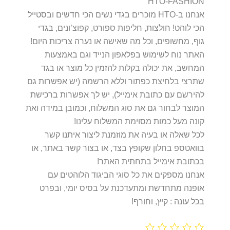
HTO-FASHION
אנחנו ב-HTO מוכרים בגדי נשים הכי חדשים ובסטייל
הכי לוהט! חולצות, חליפות ספורט, קפוצ’ונים, בגדי
גוף, מחשופים, וכל מה שאישה או נערה צריכות היום!
האתר נוח לשימוש בפלאפון הנייד וגם באמצעות
המחשב, את יכולה בקלות להזמין כל מוצר או בגד
שתרצי בלחיצת כפתור וללא הרשמה (יש אפשרות גם
להירשם עם כתובת אימייל), יש לך אפשרות ברכישת
המוצר לבחור גם את סוג המשלוח, וכמובן במידה ואת
קונה מעל כמות מסוימת המשלוח עלינו!
לכל שאלה או בעיה את מוזמנת ליצור איתנו קשר
בוואטספ בחלון שקופץ בצד, או בצור קשר באתר, או
בכתובת אימייל בתחתית האתר!
אנחנו מספקים את כל סוגי הביגוד הלוהטים עם
אופנה מתחדשת ומתעדכנת על בסיס יומי, ובפרט
בכל עונה : קיץ, וחורף!