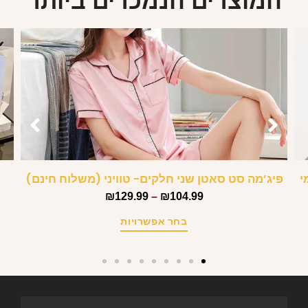
המוצרים הנמכרים ביותר
י
פיג’מה סט סאטן שני חלקים- טוויני (משלוח חינם)
₪
129.99
–
₪
104.99
בחר אפשרויות