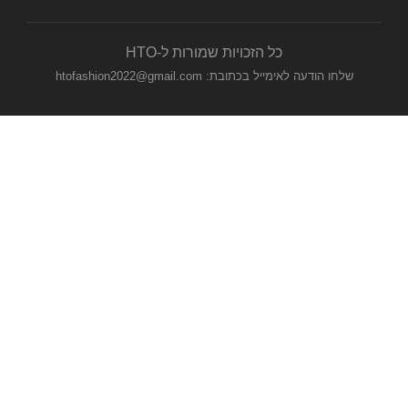
כל הזכויות שמורות ל-HTO
שלחו הודעה לאימייל בכתובת: htofashion2022@gmail.com