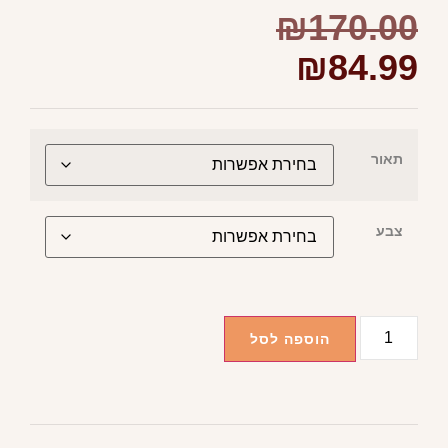
₪
170.00
₪
84.99
תאור
צבע
הוספה לסל