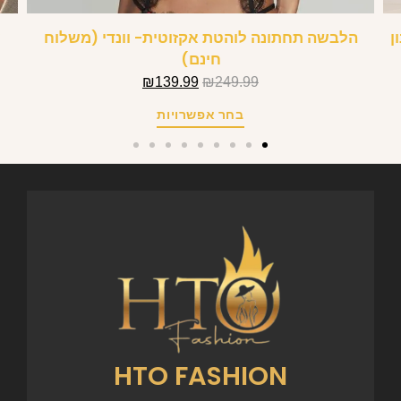
ן
הלבשה תחתונה לוהטת אקזוטית- וונדי (משלוח
ש
חינם)
₪
139.99
₪
249.99
בחר אפשרויות
HTO FASHION