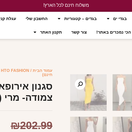
משלוח חינם לכל הארץ!
לחץ כאן
בגדי ים
בגדים – קטגוריות
החשבון שלי
עגלת קני
הכי נמכרים באתר!
צור קשר
תקנון האתר
עמוד הבית
/
HTO FASHION
/
חינם)
סגנון אירופ
צמודה- מרי (
₪
202.99