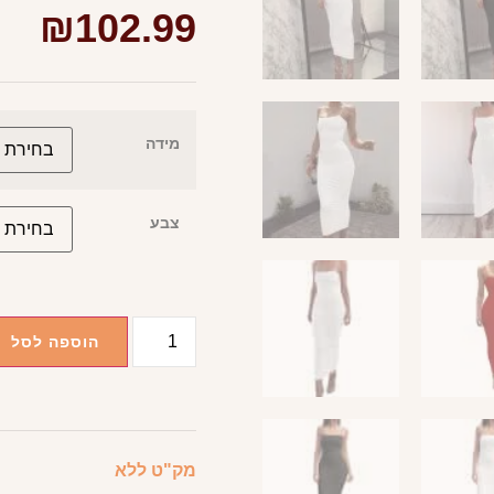
₪
102.99
מידה
צבע
הוספה לסל
מק"ט
ללא