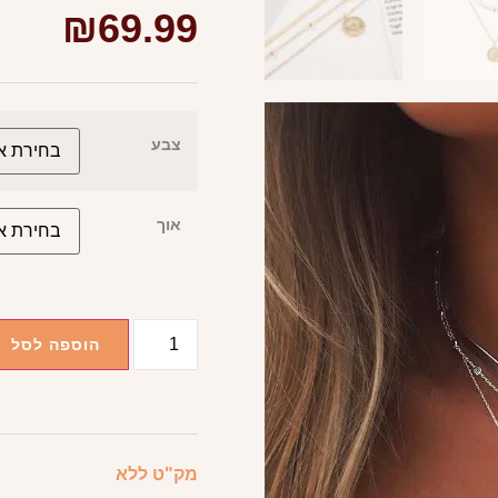
₪
69.99
צבע
אוך
הוספה לסל
מק"ט
ללא