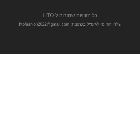
כל הזכויות שמורות ל-HTO
שלחו הודעה לאימייל בכתובת: htofashion2022@gmail.com