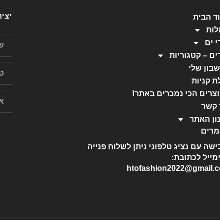
יצי
ד הבית
ות
י ים
ים – קטגוריות
בון שלי
ת קניות
צרים הכי נמכרים באתר!
 קשר
ון האתר
רים
ישה עם נציג טלפוני ניתן לשלוח פנייה
מייל לכתובת:
htofashion2022@gmail.