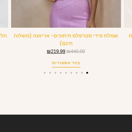
ת
שמלת מידי סטרפלס חיתוכים- אריאנה (משלוח
חלי
חינם)
₪
219.99
₪
440.00
בחר אפשרויות