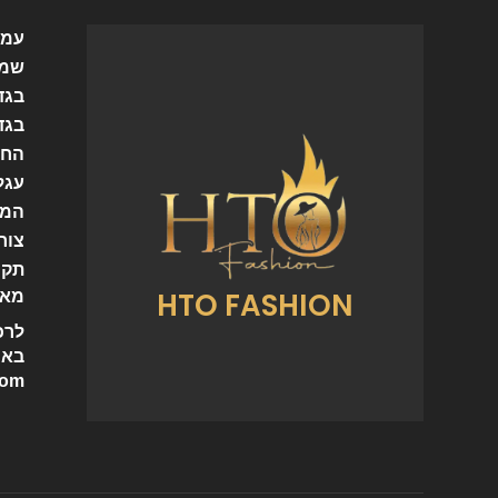
עמו
שמל
בגד
בגד
החש
עגל
המו
צור
תקנ
HTO FASHION
מאמ
לרכ
באי
com