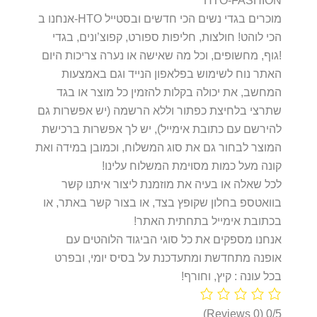
HTO-FASHION
אנחנו ב-HTO מוכרים בגדי נשים הכי חדשים ובסטייל
הכי לוהט! חולצות, חליפות ספורט, קפוצ’ונים, בגדי
גוף, מחשופים, וכל מה שאישה או נערה צריכות היום!
האתר נוח לשימוש בפלאפון הנייד וגם באמצעות
המחשב, את יכולה בקלות להזמין כל מוצר או בגד
שתרצי בלחיצת כפתור וללא הרשמה (יש אפשרות גם
להירשם עם כתובת אימייל), יש לך אפשרות ברכישת
המוצר לבחור גם את סוג המשלוח, וכמובן במידה ואת
קונה מעל כמות מסוימת המשלוח עלינו!
לכל שאלה או בעיה את מוזמנת ליצור איתנו קשר
בוואטספ בחלון שקופץ בצד, או בצור קשר באתר, או
בכתובת אימייל בתחתית האתר!
אנחנו מספקים את כל סוגי הביגוד הלוהטים עם
אופנה מתחדשת ומתעדכנת על בסיס יומי, ובפרט
בכל עונה : קיץ, וחורף!
(0 Reviews)
0/5