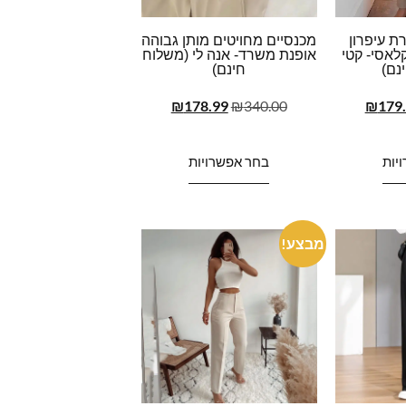
ת עיפרון
מכנסיים מחויטים מותן גבוהה
לאסי- קטי
אופנת משרד- אנה לי (משלוח
נם)
חינם)
₪
178.99
₪
340.00
₪
179
יות
בחר אפשרויות
מבצע!