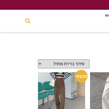
ות
מבצע!