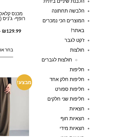
הלבנת שיניים ביתית
הלבשה תחתונה
מכנס קלאסי
רופף- ג’ניס 
המוצרים הכי נמכרים
באתר!
129.99
₪
–
ז'קט לגבר
בחר אפ
חולצות
חולצות לגברים
חליפות
חליפות חלק אחד
מבצע!
חליפות ספורט
חליפות שני חלקים
חצאיות
חצאיות חוף
חצאיות מידי