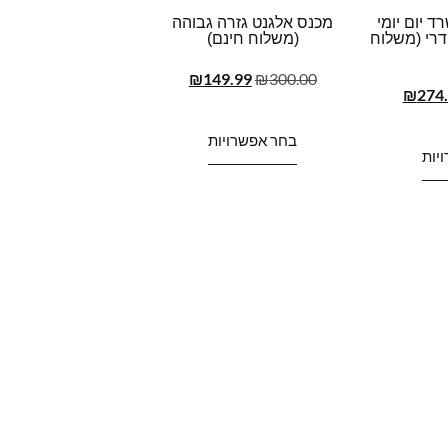
 יום יומי
מכנס אלגנט גזרה גבוהה
דרי (משלוח
(משלוח חינם)
₪
149.99
₪
300.00
₪
274
בחר אפשרויות
יות