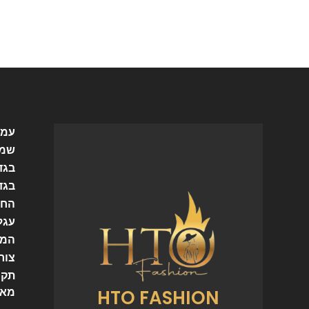
עמו
שמל
בגד
בגד
החש
עגל
המו
צור
תקנ
HTO FASHION
מאמ