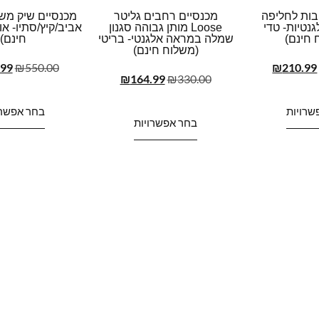
בות לחליפה
מכנסיים רחבים גליטר
מכנסיים שיק משרד
נטיות- טדי
Loose מותן גבוהה סגנון
אביב/קיץ/סתיו- או
 חינם)
שמלה במראה אלגנטי- בריטי
חינם)
(משלוח חינם)
.99
₪
550.00
₪
210.99
₪
164.99
₪
330.00
שרויות
בחר אפשרו
בחר אפשרויות