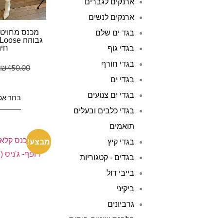
ארנקים לגברים
ארנקים לנשים
מכנס מחויט 
בגד ים שלם
חינ
בגדי גוף
בגדי חורף
₪
450.00
בגדי ים
בגדי ים צנועים
בחר אפ
בגדי כלבים ובעלים
תואמים
מבצע!
בגדי קיץ
בגדים - קטגוריות
בייבי דול
ביקיני
גרביונים