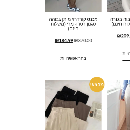
בוה בגזרה
מכנס קורדרוי מותן גבוהה
וח חינם)
סגנון רטרו- מרי (משלוח
חינם)
₪
209
₪
184.99
₪
370.00
יות
בחר אפשרויות
מבצע!