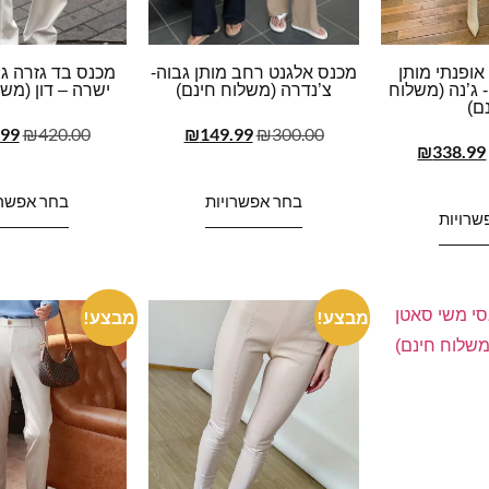
אופנתי מותן
מכנס אלגנט רחב מותן גבוה-
מכנס בד גזרה ג
גבוהה Loose- ג’נה (משלוח
צ’נדרה (משלוח חינם)
ישרה – דון (משל
ם)
.99
₪
420.00
₪
149.99
₪
300.00
₪
338.99
בחר אפשרויות
בחר אפשרו
שרויות
מבצע!
מבצע!