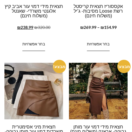
אקססוריז חצאית קריסטל
חצאית מידי דמוי עור אביב קיץ
רשת Loose מסיבות- ג’יל
אלגנטי משרדי- שאנטל
(משלוח חינם)
(משלוח חינם)
₪
238.99
₪
320.00
₪
269.99
–
₪
154.99
בחר אפשרויות
בחר אפשרויות
מבצע!
מבצע!
חצאית מידי דמוי עור מותן
חצאית מיני אסימטרית
גבוהה- אראנה (משלוח חינם)
משרדית דמוי עור מותן גבוהה-