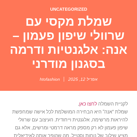
UNCATEGORIZED
שמלת מקסי עם
שרוולי שיפון פעמון –
אנה: אלגנטיות ודרמה
בסגנון מודרני
אפריל 12, 2025
htofashion
לקניית השמלה
לחצו כאן
,
שמלת “אנה” היא הבחירה המושלמת לכל אישה שמחפשת
להיראות מרשימה, אלגנטית וייחודית. העיצוב עם שרוולי
שיפון פעמון לא רק מספק מראה דרמטי ומרשים, אלא גם
מציע שילוב של נוחות וסטייל, מה שהופך אותה לאידיאלית