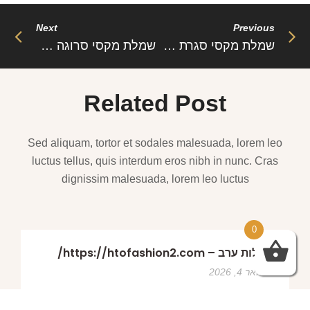
Next
Previous
שמלת מקסי סגרת X עם מחשוף גב אלגנטי – אמילי: המראה האלגנטי והמושלם לכל אירוע
שמלת מקסי סרוגה צמודה – יאלין: האופנה שמחמיאה ומדגישה את הנשיות
Related Post
Sed aliquam, tortor et sodales malesuada, lorem leo
luctus tellus, quis interdum eros nibh in nunc. Cras
dignissim malesuada, lorem leo luctus
0
שמלות ערב – https://htofashion2.com/
פברואר 4, 2026