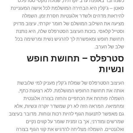
כשמדובר באופנת ערב יוקרתית, שמלת מקסי סטרפלס
סאטן – ג’קלין היא הבחירה המושלמת לכל אישה המעוניינת
להיראות מדהים ולשדר אלגנטיות חסרת זמן. השמלה
מציעה את השילוב המושלם של חומר יוקרתי, עיצוב מדויק
וסטייל קלאסי. בזכות העיצוב הסטרפלס שלה, היא נותנת
תחושת חופש ומאפשרת לך להרגיש נשית ומרשימה בכל
שלב של הערב.
סטרפלס – תחושת חופש
ונשיות
העיצוב הסטרפלס של שמלת ג’קלין מעניק למי שלובשת
אותה את תחושת החופש המושלמת. ללא רצועות כתף,
השמלה פותחת את הכתפיים והחזה בצורה אלגנטית
ומחמיאה. המראה הזה לא רק שמשדר יוקרה ונשיות, אלא
גם מאפשר לתנועות הגוף להיות רכות ונוחות. מדובר בעיצוב
שמרשים ומודרני, אך בו זמנית שומר על קווים נקיים
ואלגנטיים. השמלה מצליחה להדגיש את קווי הגוף בצורה