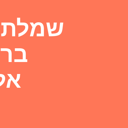
שמלת מ
ברת
אל