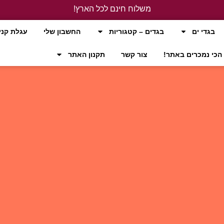
משלוח חינם לכל הארץ!
לחץ כאן
בגדי ים
בגדים – קטגוריות
החשבון שלי
עגלת קני
הכי נמכרים באתר!
צור קשר
תקנון האתר