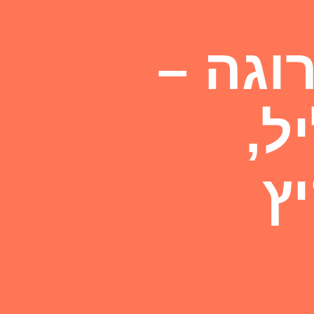
וגה –
ל,
ץ