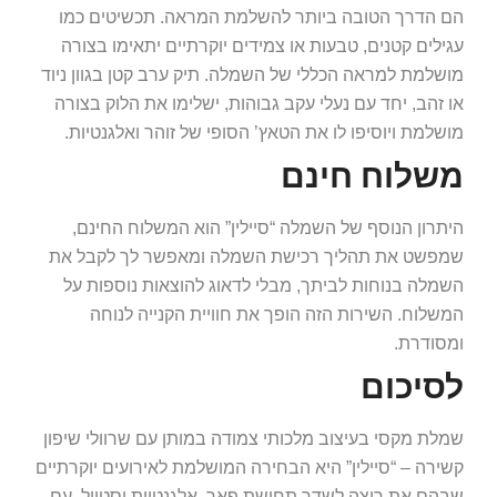
הם הדרך הטובה ביותר להשלמת המראה. תכשיטים כמו
עגילים קטנים, טבעות או צמידים יוקרתיים יתאימו בצורה
מושלמת למראה הכללי של השמלה. תיק ערב קטן בגוון ניוד
או זהב, יחד עם נעלי עקב גבוהות, ישלימו את הלוק בצורה
מושלמת ויוסיפו לו את הטאץ’ הסופי של זוהר ואלגנטיות.
משלוח חינם
היתרון הנוסף של השמלה “סיילין” הוא המשלוח החינם,
שמפשט את תהליך רכישת השמלה ומאפשר לך לקבל את
השמלה בנוחות לביתך, מבלי לדאוג להוצאות נוספות על
המשלוח. השירות הזה הופך את חוויית הקנייה לנוחה
ומסודרת.
לסיכום
שמלת מקסי בעיצוב מלכותי צמודה במותן עם שרוולי שיפון
קשירה – “סיילין” היא הבחירה המושלמת לאירועים יוקרתיים
שבהם את רוצה לשדר תחושת פאר, אלגנטיות וסטייל. עם