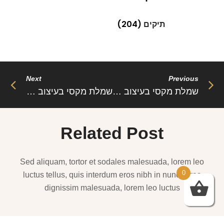
תיקים
(204)
Next
Previous
שמלת מקסי בעיצוב מלכותי צמודה במותן בעיטור שרשראות זרקונים שרוולי פעמון שיפון – מירן (משלוח חינם)
שמלת מקסי בעיצוב צרפתי רקמה חלולה צווארון V בעיטור כפתורים – דאליה (משלוח חינם)
Related Post
Sed aliquam, tortor et sodales malesuada, lorem leo
0
luctus tellus, quis interdum eros nibh in nunc. Cras
dignissim malesuada, lorem leo luctus