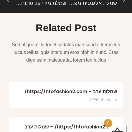
שמלת אלגנטית מפתח V מותן גבוהה – לורנס: אלגנטיות שיקית עם נגיעה של דרמה
שמלת מידי גב פתוח רצועות יהלום – טאו: יוקרה, סקסיות וסטייל מרהיב
Related Post
Sed aliquam, tortor et sodales malesuada, lorem leo
luctus tellus, quis interdum eros nibh in nunc. Cras
dignissim malesuada, lorem leo luctus
שמלות ערב – https://htofashion2.com/
פברואר 4, 2026
0
https://htofashion2.com/ – שמלות ערב