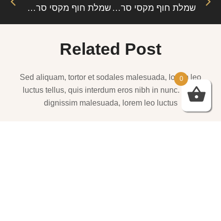
הצטרפו לניוזלטר שלנו
0
הקטגוריות המובילות
תיקים
(204)
Next
Previous
שמלת חוף מקסי סרוגה – ריטה: עיצוב רך, קליל ואלגנטי לכל יציאה קיצית
שמלת חוף מקסי סרוגה שסע עמוק – מלינה: אלגנטיות וסגנון קיצי משולבים במראה סקסי
Related Post