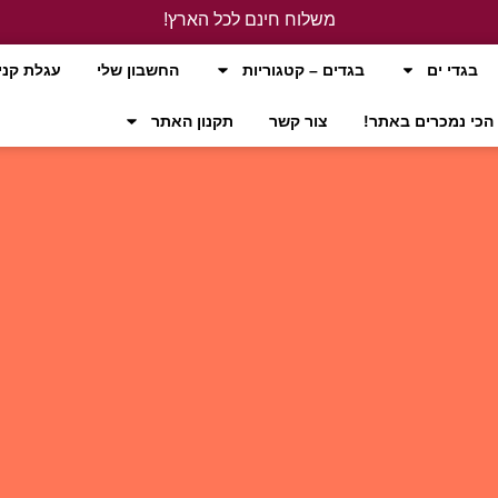
משלוח חינם לכל הארץ!
לחץ כאן
בגדי ים
בגדים – קטגוריות
החשבון שלי
עגלת קני
הכי נמכרים באתר!
צור קשר
תקנון האתר