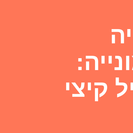
ה
נייה:
ל קיצי