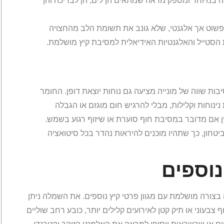
ה במיוחד ומספק מראה שמתאים הן לים, הן לבריכה והן
 פשוט אך אלגנטי, שלא גונב את תשומת הלב מהחצויה
סטייל והאלגנטיות האידיאלית למסיבת קיץ מושלמת.
ת שווה של מונייה מציעה גם נוחות יוצאת דופן. החומר
נוחות וקלילות, מבלי להרגיש חום מוגזם או הגבלה
ן אם מדובר במסיבת חוף סוערת או שיזוף רגוע בשמש.
ון, כך שתהיו מוכנים להיראות נהדר בכל סיטואציה
נוספים
בצורה מושלמת עם מגוון פרטי קיץ נוספים. את השמלה ניתן
בעוני או תיק קטן לאירועים קלילים יותר, כובע רחב שוליים