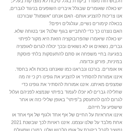
הלבוש הזה מעורר ביקורת בגלל סיבות לא מוצדקות בעליל;
יש כאלה שאומרים שבגלל איברינו השופעים בניגוד לגברים,
אנו צריכות להצניע אותם- האם אנחנו “אשמות” שבורכנו
בכאלה קימורים נשיים, עגלגלים ויפים?
האם נוצרנו כך כדי להתבייש בגוף שלנו? אני בטוחה שלא.
יש כאלה שיאמרו שהפרובוקציה הזאת היא מקור לפיתוי
גברים, נשואים או לא נשואים ובכך יכולה לגרום לאופציה
בפגיעה בחיי משפחה או סתם להתעסקות בלתי פוסקת
במיניות, פורקן וכדומה.
אז אומרים. בורכנו ונבראנו כמו שאנחנו בזכות ולא בחסד.
איננו אמורות להסתיר או להצניע את גופינו רק כי זה מה
שמצפים מאיתנו. איננו אמורות להסתיר את גופינו כדי
שחלילה גברים לא יוכלו לעמוד בפיתוי שנמצא לפניהם ועלול
לגרום להם להתעסק ב”פיתוי” באופן שלילי כזה או אחר
שישפיע על חייהם.
איננו אחראיות על החיים של אף אחד ולגוף של אף אחד או
אחת מלבד על שלנו עצמנו. איננו ראויות לכך שבשנת 2021
נמשיך לקבל ביקורת על אופן הלבוש שלנו, כמובן שמעולם