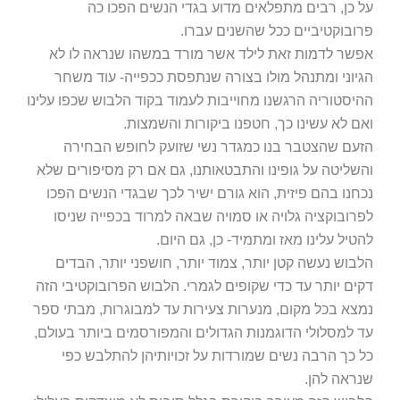
על כן, רבים מתפלאים מדוע בגדי הנשים הפכו כה
פרובוקטיביים ככל שהשנים עברו.
אפשר לדמות זאת לילד אשר מורד במשהו שנראה לו לא
הגיוני ומתנהל מולו בצורה שנתפסת ככפייה- עוד משחר
ההיסטוריה הרגשנו מחוייבות לעמוד בקוד הלבוש שכפו עלינו
ואם לא עשינו כך, חטפנו ביקורות והשמצות.
הזעם שהצטבר בנו כמגדר נשי שזועק לחופש הבחירה
והשליטה על גופינו והתבטאותנו, גם אם רק מסיפורים שלא
נכחנו בהם פיזית, הוא גורם ישיר לכך שבגדי הנשים הפכו
לפרובוקציה גלויה או סמויה שבאה למרוד בכפייה שניסו
להטיל עלינו מאז ומתמיד- כן, גם היום.
הלבוש נעשה קטן יותר, צמוד יותר, חושפני יותר, הבדים
דקים יותר עד כדי שקופים לגמרי. הלבוש הפרובוקטיבי הזה
נמצא בכל מקום, מנערות צעירות עד למבוגרות, מבתי ספר
עד למסלולי הדוגמנות הגדולים והמפורסמים ביותר בעולם,
כל כך הרבה נשים שמורדות על זכויותיהן להתלבש כפי
שנראה להן.