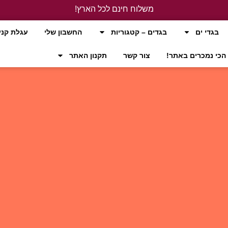
משלוח חינם לכל הארץ!
לחץ כאן
בגדי ים
בגדים – קטגוריות
החשבון שלי
עגלת קני
הכי נמכרים באתר!
צור קשר
תקנון האתר