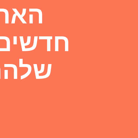
הארו
חדשים 
שלהם 