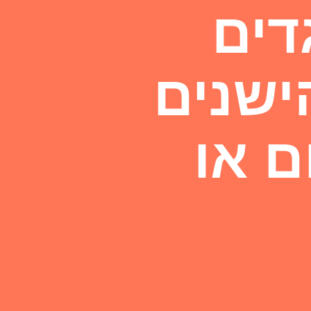
דים
ישנים
ם או