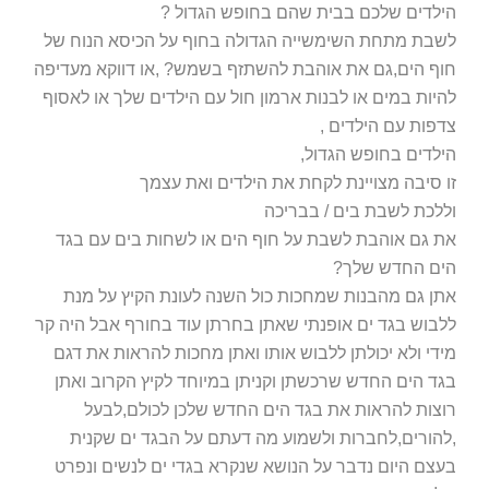
הילדים שלכם בבית שהם בחופש הגדול ?
לשבת מתחת השימשייה הגדולה בחוף על הכיסא הנוח של
חוף הים,גם את אוהבת להשתזף בשמש? ,או דווקא מעדיפה
להיות במים או לבנות ארמון חול עם הילדים שלך או לאסוף
צדפות עם הילדים ,
הילדים בחופש הגדול,
זו סיבה מצויינת לקחת את הילדים ואת עצמך
וללכת לשבת בים / בבריכה
את גם אוהבת לשבת על חוף הים או לשחות בים עם בגד
הים החדש שלך?
אתן גם מהבנות שמחכות כול השנה לעונת הקיץ על מנת
ללבוש בגד ים אופנתי שאתן בחרתן עוד בחורף אבל היה קר
מידי ולא יכולתן ללבוש אותו ואתן מחכות להראות את דגם
בגד הים החדש שרכשתן וקניתן במיוחד לקיץ הקרוב ואתן
רוצות להראות את בגד הים החדש שלכן לכולם,לבעל
,להורים,לחברות ולשמוע מה דעתם על הבגד ים שקנית
בעצם היום נדבר על הנושא שנקרא בגדי ים לנשים ונפרט