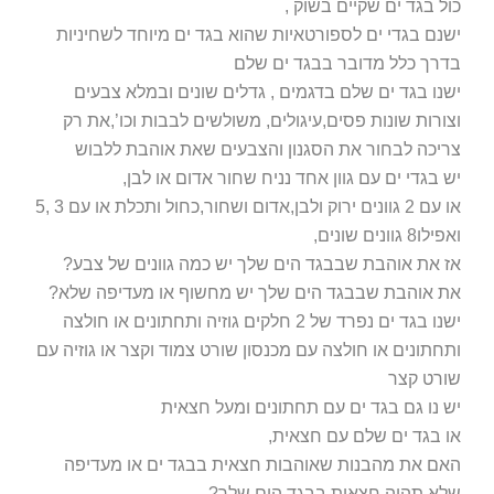
כול בגד ים שקיים בשוק ,
ישנם בגדי ים לספורטאיות שהוא בגד ים מיוחד לשחיניות
בדרך כלל מדובר בבגד ים שלם
ישנו בגד ים שלם בדגמים , גדלים שונים ובמלא צבעים
וצורות שונות פסים,עיגולים, משולשים לבבות וכו’,את רק
צריכה לבחור את הסגנון והצבעים שאת אוהבת ללבוש
יש בגדי ים עם גוון אחד נניח שחור אדום או לבן,
או עם 2 גוונים ירוק ולבן,אדום ושחור,כחול ותכלת או עם 3 ,5
ואפילו8 גוונים שונים,
אז את אוהבת שבבגד הים שלך יש כמה גוונים של צבע?
את אוהבת שבבגד הים שלך יש מחשוף או מעדיפה שלא?
ישנו בגד ים נפרד של 2 חלקים גוזיה ותחתונים או חולצה
ותחתונים או חולצה עם מכנסון שורט צמוד וקצר או גוזיה עם
שורט קצר
יש נו גם בגד ים עם תחתונים ומעל חצאית
או בגד ים שלם עם חצאית,
האם את מהבנות שאוהבות חצאית בבגד ים או מעדיפה
שלא תהיה חצאית בבגד הים שלך?