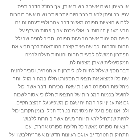
או ראיתן נשים אשר לובשות אותן, אך בחו”ל הדבר תפס
עניין רב וניתן לראות כבר היום יותר ויותר נשים אשר בוחרות
ללבוש חצאיות ספורט מאשר דבר אחר ולפי דעתנו זה גם
נובע מעניין הנוחות, כי אולי מכנס ארוך פחות מועדף על
נשים מסוימות אשר מבצעות ספורט, סביר להניח שבגלל
החום והלחות, כך שחצאית קצרה המותאמת לכך תביא את
הפתרון המושלם לבעיית החום והנוחות תעלה לרמה
המקסימלית שאתן מצפות לה.
דבר נוסף שעלול להיות לכן ליתרון הוא המחיר, וסביר להניח
שתוכלו למצוא את חצאיות הספורט הללו במחיר מוזל יותר
מחליפות הספורט השונות שאתן מכירות, דבר אשר יכול
להועיל בכמות המכירות של החצאיות הללו כי אסור לשכוח
גם את עניין יוקר המחייה שגם כן משפיע על המצב הקיים,
ולכן אנו צופים עלייה מסוימת בטרנד הנ”ל ובזמן הקרוב יכול
להיות שנתחיל לראות יותר נשים אשר בוחרות ללבוש
חצאיות ספורט מאשר כל חליפת ספורט אחרת, ועם
התחזקות הטרנד יבואו גם רעיונות חדשים אשר “יתלבשו” על