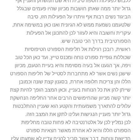
ללבוש לפעילות הספורטיבית היא שם המשחק והעניין אף
גדול יותר ממה שאתן חושבות מכיוון שהיו פעמים שבגלל
הביגוד נשים רבות אף וויתרו על הפעילות הזו, סיבה
שלטעמנו נשמעת ממש לא הגיונית ואנו כאן במשימה אחת,
עיקרית וחשובה והיא לעזור לכן להתכונן אל הפעילות
הספורטיבית בדרך הכי טובה שיש.
ראשית, רובכן רגילות אל חליפות הספורט הטיפוסיות
שכוללות גופיית ספורט נוחה ומכנס טייץ, ועד כאן הכל טוב
ויפה, אך הגענו אל בעיה מסוימת והיא בעיית הטעם, מכיוון
שישנן נשים אשר לא מתחברות לסטייל של חליפות הספורט
הללו והן צריכות חלופה אחרת, בסגנון קצת שונה וכמובן
שייתן להן את כל הנוחות בעניין, וכאן המצב הופך להיות קצת
יותר קשה מכיוון שהחיפושים הרבים אחר החליפה הנחשקת
עלולים להתארך משמעותית והקטע הוא שעניין ההתלבטות
גדול יותר מעניין הנגישות ועלינו לתקן את המצב הזה.
לכן נמליץ לכן על אלטרנטיבה לא פחות טובה מחליפות
הספורט הללו והיא לא אחרת מאשר חצאיות ספורט
חדישות ונוחות, דבר אשר סביר להניח עדיין לא שמעתן עליו