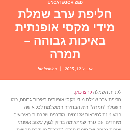
UNCATEGORIZED
חליפת ערב שמלת
מידי מקסי אופנתית
באיכות גבוהה –
תמרה
אפריל 12, 2025
htofashion
לקניית השמלה
לחצו כאן
,
חליפת ערב שמלת מידי מקסי אופנתית באיכות גבוהה, כמו
השמלה “תמרה”, היא הבחירה המושלמת לכל אישה
המעוניינת להיראות אלגנטית, מודרנית ויוקרתית באירועים
מיוחדים. עם גזרה שמתאימה בדיוק לגוף, עיצוב אופנתי
ואיכות גבוהה של חומרי הגלם, “תמרה” משדרת תחושת