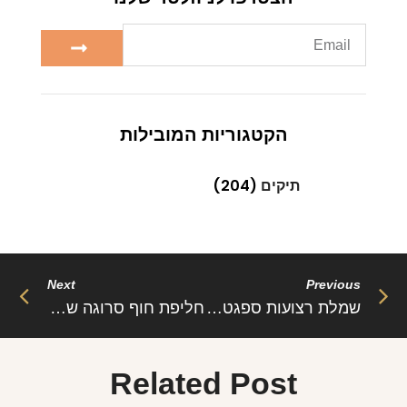
הקטגוריות המובילות
תיקים
(204)
Next
Previous
שמלת רצועות ספגטי אלגנטית נצנצים – מרי: זוהר, אלגנטיות ושיק
חליפת חוף סרוגה שני חלקים טופ וחצאית מקסי – מיכאלה: נוחות, שיק ורוגע בקיץ
Related Post