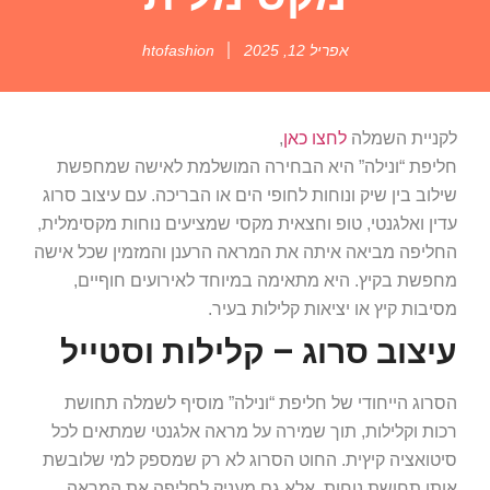
אפריל 12, 2025
htofashion
לקניית השמלה
לחצו כאן
,
חליפת “ונילה” היא הבחירה המושלמת לאישה שמחפשת
שילוב בין שיק ונוחות לחופי הים או הבריכה. עם עיצוב סרוג
עדין ואלגנטי, טופ וחצאית מקסי שמציעים נוחות מקסימלית,
החליפה מביאה איתה את המראה הרענן והמזמין שכל אישה
מחפשת בקיץ. היא מתאימה במיוחד לאירועים חוףיים,
מסיבות קיץ או יציאות קלילות בעיר.
עיצוב סרוג – קלילות וסטייל
הסרוג הייחודי של חליפת “ונילה” מוסיף לשמלה תחושת
רכות וקלילות, תוך שמירה על מראה אלגנטי שמתאים לכל
סיטואציה קיץית. החוט הסרוג לא רק שמספק למי שלובשת
אותו תחושת נוחות, אלא גם מעניק לחליפה את המראה