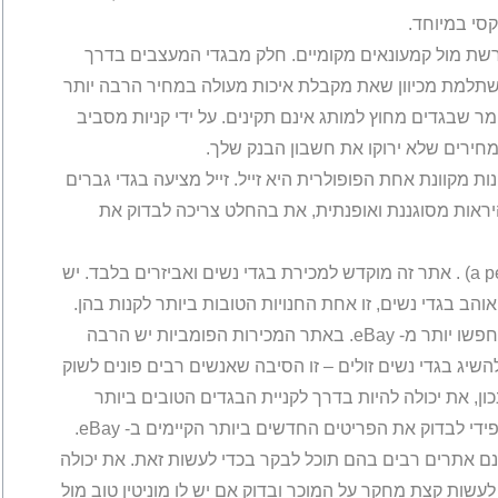
קסי במיוחד.
רשת מול קמעונאים מקומיים. חלק מבגדי המעצבים בדרך
משתלמת מכיוון שאת מקבלת איכות מעולה במחיר הרבה יותר
מר שבגדים מחוץ למותג אינם תקינים. על ידי קניות מסביב
מחירים שלא ירוקו את חשבון הבנק שלך.
 מקוונת אחת הפופולרית היא זייל. זייל מציעה בגדי גברים
יראות מסוגננת ואופנתית, את בהחלט צריכה לבדוק את
עוד חנות מקוונת נהדרת היא אפונה בפוד(a pea in a pod) . אתר זה מוקדש למכירת בגדי נשים ואביזרים בלבד. יש
הב בגדי נשים, זו אחת החנויות הטובות ביותר לקנות בהן.
לקבלת מבצעים מעולים עוד יותר על בגדי נשים, אל תחפשו יותר מ- eBay. באתר המכירות הפומביות יש הרבה
שיג בגדי נשים זולים – זו הסיבה שאנשים רבים פונים לשוק
ון, את יכולה להיות בדרך לקניית הבגדים הטובים ביותר
די לבדוק את הפריטים החדשים ביותר הקיימים ב- eBay.
נם אתרים רבים בהם תוכל לבקר בכדי לעשות זאת. את יכולה
עשות קצת מחקר על המוכר ובדוק אם יש לו מוניטין טוב מול