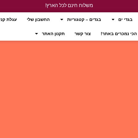
משלוח חינם לכל הארץ!
לחץ כאן
בגדי ים
בגדים – קטגוריות
החשבון שלי
עגלת קני
הכי נמכרים באתר!
צור קשר
תקנון האתר