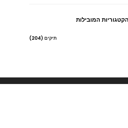
קטגוריות המובילות
תיקים
(204)
Next
עלייתן של עסקים לבגדי נשים באינטרנט