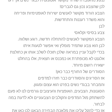
נמנע מהעובדה שורוד מקושר אוטומטית לבגדי נשים אך דעו
לכן שהצבע נכון גם לגברים!
הצבע הורוד מקושר לאנשים ישירות לאופטימיות ופריחה
והוא משדר רעננות והתחדשות.
לבן
צבע בסיסי וקלאסי
הצבע המקושר לאנשים להתחלה חדשה, רוגע ושלווה.
לבן הוא צבע שתמיד מומלץ ואי אפשר לטעות איתו
בכדי לקבל עניין במראה שלכן תוכלו לשלב אותו אן כחולצת
אלגנט לא מכופתרת או כמכנס או חצאית, אלו בהחלט
ישאירו רושם מיוחד.
הסוודרים של החורף כבר כאן!
אז הסריגים והסוודרים כבר חזרו למדפים
והמבחר בבגדי נשים בפרט הוא עצום ומגוון.
הסגנונות, הצבעים, האופציות והעיצובים גורמים לנו לא פעם
להשתתק מול המדפים והקולבים הצבעוניים ולא לדעת במה
לבחור.
אז כדי להקל עליכן את מלאכת הבחירה הבאנו לכן כאן את