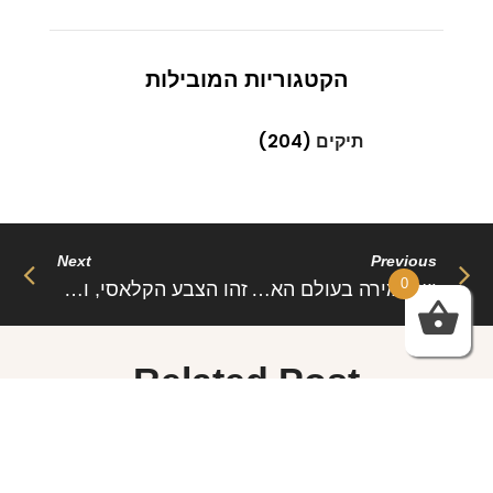
הקטגוריות המובילות
תיקים
(204)
Next
Previous
0
יש אמירה בעולם האומרת “האופנה תמיד חוזרת” מכירות?
זהו הצבע הקלאסי, והוא כמעט תמיד יהיה נכון בעיקר לפלג גוף התחתון
Related Post
Sed aliquam, tortor et sodales malesuada, lorem leo
luctus tellus, quis interdum eros nibh in nunc. Cras