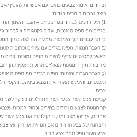
ובהירים ואימוץ צבעים כהים, עם אפשרות להוסיף אבי
כיצד גברים בוחרים בגדים:
1) אילו דרכים לבחור בגדי גברים – הגבר השמן: הת
בגדים מפוספסים אנכית, ועדיף לקטגוריה זו לבחור ג’
ביותר עבורם תוך הימנעות ממלית החולצה בתוך המכנ
2) הגבר הנמוך: חפשו בגדים עם ציורים וכתובות קטנו
באשר למכנסיים עדיף להיות מותניים נמוכים וצרים מב
מרובעת תוך הימנעות מנעליים ארוכות וענקיות.הן חובש
3) הגבר הגבוה והצנום: חפשו בגדים מפוספסים אופקי
ומכנסיים, והימנעו מאחד את הצבע ביניהם, והקפידו 
צרים.
קביעת צבע העור צבעי העור מתחלקים בעיקר לשני סוגי
קר הנוטה לצבעים ורודים בהירים וכחול, למרות שצבע
אחרים, אך זהו מצב זמני, וניתן לדעת את צבע העור על
והבחנה של צבע הוורידים אם הם זית או ירוק, ואז צבע
צבע העור נופל תחת צבע קריר