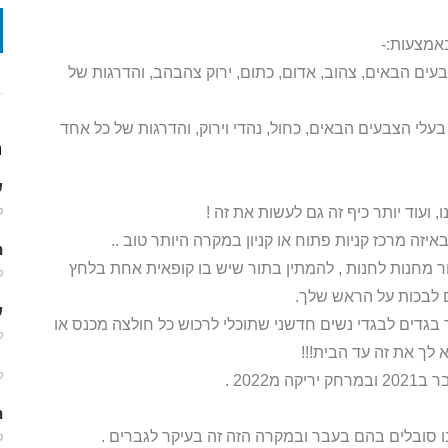
אמצעות:-
עים הבאים, צהוב, אדום, כתום, ירוק צהבהב, והדרגות של
בעלי הצבעים הבאים, כחול, נהדי וירוק, והדרגות של כל אחד
מ
שמ
 ועוד יותר כיף זה גם לעשות את זה !
פב
איזה מרכז קניות פתוח או קניון במקרה היותר טוב ..
m
ר מחנות לחנות , להמתין בתור שיש בו קופאית אחת בלחץ
פב
ם לבכות על הראש שלך.
שמ
גדים לבגדי נשים חדשני שתוכלי לרכוש כל חולצה מכנס או
פב
לך את זה עד הבית!!!
פב
2022 .
m
נו סובלים בהם בעבר ובמקרה הזה זה בעיקר לגברים .
פב