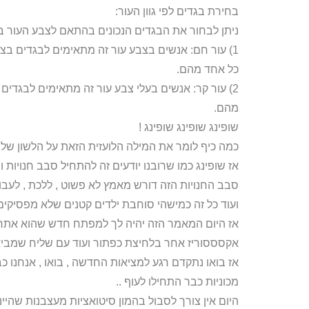
בחירת בגדים לפי גוון העור:
ניתן לבחור את הבגדים הנכונים בהתאם לצבע העור ב
1) עור חם: אנשים בצבע עור זה מתאימים לבגדים בצב
כל אחד מהם.
2) עור קר: אנשים בעלי צבע עור זה מתאימים לבגדים 
מהם.
שופינג שופינג שופינג !
כמה כיף לומר את המילה הלועזית הזאת על הלשון שלנו,
אז שופינג כמו שרובנו יודעים זה להתחיל סבב חנויות וב
סבב החנויות הזה דורש מאמץ לא פשוט , ללכת , לעבו
ועוד כל זה כמישהי סוחבת ילדים קטנים שלא מפסיקי
אז היום המאמר הזה יהיה לך למפתח חדש שהוא אתר ב
אקסססוריז אחר בלחיצת כפתור ועוד עם שליח שמביא 
אז בואו נתקדם רגע למציאות החדשה , בואו , אנחנו כבר ב2021 ובמרחק יריקה מ
מכוניות כבר התחילו לעוף ..
היום אין צורך לסבול בהמון סיטואציות מעצבנות שהיי