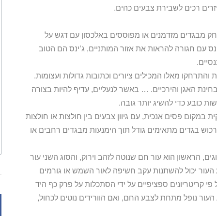
זרים רכים לשבירת צבעים כהים.
רחק מבגדים מזדמנים או מפוססים באלכסון עם דגש על
ינס עם חגורה להראות את אזור המותניים, ג’ינס הם הטוב
סיים.
ת והתרחקו מאלו המכילים ציורים וכתובות גדולות ועצומות.
חינת האגן והירכיים. … באשר לנעליים, עדיף להיות בצורה
ות כובע כדי להשיג יותר גובה.
ת במקום פסים אנכית, עם גיוון צבעים בין חולצות או חולצות
לרכוש בגדים מתאימים גודל תוך הימנעות מבגדים רחבים או
ם, הראשון הוא עור חם שנוטה לזהב וירוק, והסוג השני עור
 העור יכול להשתנות עקב חשיפה לאור השמש או גורמים
 פי קריטריונים ספציפיים על ידי הסתכלות על פרק כף היד
 העור נופל מתחת לצבע החם, ואם הוורידים נוטים לכחול,