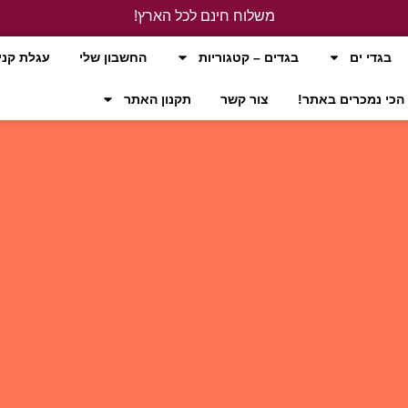
משלוח חינם לכל הארץ!
לחץ כאן
בגדי ים
בגדים – קטגוריות
החשבון שלי
עגלת קני
הכי נמכרים באתר!
צור קשר
תקנון האתר