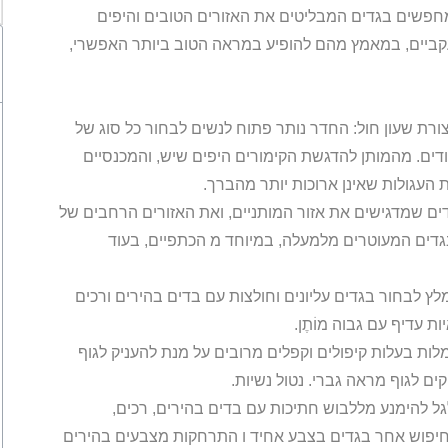
חפשים בגדים המבליטים את האזורים הטובים והיפים
 עקביים, במאמץ מהם להופיע במראה הטוב ביותר האפשרי,
בצורת שעון חול: החדר נותר פתוח לנשים לבחור כל סוג של
ודים. מהמותן להדגשת הקימורים היפים שיש, והמכנסיים
עגולות שאינן ארוכות יותר מהברך.
גדים שמדגישים את אזור המותניים, ואת האזורים הרחבים של
בגדים המעוטרים מלמעלה, במיוחד מ הכתפיים, בעוד
מלץ לבחור בגדים עליונים וחולצות עם בדים בהירים ורכים
 עדיף עם גבוה מוֹתֶן.
לות בעלות קיפולים וקפלים מרובים על מנת להעניק לגוף
 לגוף מראה גברי. נטול נשיות.
לגל להימנע מללבוש חתיכות עם בדים בהירים, רכים,
 חיפוש אחר בגדים בצבע אחיד ו התרחקות מצבעים בהירים