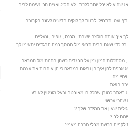
 שהוא לא יכל יותר ללכת . לא הסיטואציה הכי נעימה לריב
ף ועט ותתחילי לבנות לך לוקים חדשים לעונה הקרובה.
איך אותה חולצה יושבת , מכנס , גופיה , ונעליים .
 רק כדי שאת בבית תראי מול המסך כמה הבגדים יתאימו לך
ה
 , מסתכלות המון זמן על הבגדים כשהן בחנות מול המראה
א אכפת להן איך הן נראות במראה כי הן אוהבות את עצמם !
היי מה .
ה הזאת .
ז באתר כמובן שהכל בו מאובטח ובעל מוניטין לא רע .
הכי עכשויי .
ה
לית שאין את המידה שלך ?
שמת לב ?
 לקנייה ברשת מבלי הרבה מאמץ.