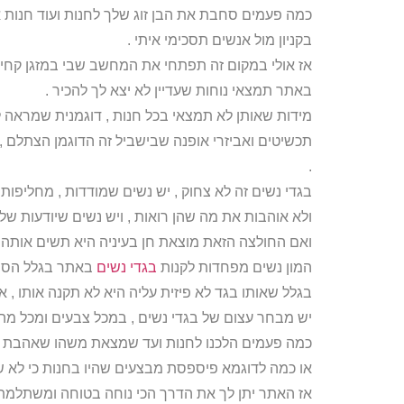
כמה פעמים סחבת את הבן זוג שלך לחנות ועוד חנות אז
בקניון מול אנשים תסכימי איתי .
אז אולי במקום זה תפתחי את המחשב שבי במזגן קחי ד
באתר תמצאי נוחות שעדיין לא יצא לך להכיר .
מידות שאותן לא תמצאי בכל חנות , דוגמנית שמראה לך 
תכשיטים ואביזרי אופנה שבישביל זה הדוגמן הצתלם ,
.
בגדי נשים זה לא צחוק , יש נשים שמודדות , מחליפות
ולא אוהבות את מה שהן רואות , ויש נשים שיודעות של
ואם החולצה הזאת מוצאת חן בעיניה היא תשים אותה וי
המון נשים מפחדות לקנות
בגדי נשים
באתר בגלל הסיב
בגלל שאותו בגד לא פיזית עליה היא לא תקנה אותו , א
יש מבחר עצום של בגדי נשים , במכל צבעים ומכל מה ש
כמה פעמים הלכנו לחנות ועד שמצאת משהו שאהבת גי
או כמה לדוגמא פיספסת מבצעים שהיו בחנות כי לא 
אז האתר יתן לך את הדרך הכי נוחה בטוחה ומשתלמת