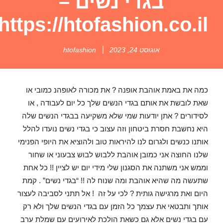
בגדי נשים –
https://htofashion.co.il/
אוגוסט 24, 2023
htofashion
כמה את באמת אוהבת אופנה ? את מכורה לאופהנ כמובי או
שאת לובשת את אותם בגדי הנשים שלך כל יום לעבודה , או
לסידורים ? אתן יודעות שמי שלא משקיעה בבגדי הנשים שלה
היא נחשבת חסרת ביטחון וזה עצוב כי בגדי נשים נועדו להלל
אותנו כנשים ולגרום לנו להיראות טוב ולהוציא את היופי הפנימי
שלנו החוצה אני כמובן אוהבת ללבוש לבוש צבעוני או שחור
וממש אני משתנה את הסגנון שלי מידי יום יש לציין !! כל אחת
שתעשה מה שהיא אוהבת ומה שנוח לה !! “בגדי נשים” . קמת
היום ואת מרגישה גותית ? לכי על זה ! אל תתני לסביבה לעצור
אותך ותבטאי את עצמך כל הזמן עם בגדי הנשים שלך ולא רק
עם בגדי נשים אלא גם כשאת הולכת לאירועים עם שמלת ערב