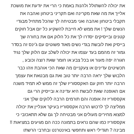
את יכולה להשתולל ולהנות באמת כי הרי את יודעת את מושכת
אלייך את מה שאת מקרינה ואם תקריני ביטחון ואהבה את
תקבלי ביטחון ואהבה ואני מבטיחה לך שהכל מתחיל מבגדי
הנשים שלך ! את ממש לא חייבת להשקיע כל יום אבל חוקים
קטנים ובייסיקים יסדרו לך את כל הלוק אם את בחורה שך
בייסיק ואת לובשת בגדי נשים מאוד פשוטים עם ג’ינס זה בסדר
גמור זה מהמם בעד עצמו את יכולה לשלב עם הלוק שלך נגיד
חגורה יפה מעור או בכל צבע או חומר שאת רוצה וכובע ,
תכשיטים עדינים או צעקניים מה שאת הכי אוהבת וזהו כבר
הלבוש שלך יראה הרבה יותר טוב ואת גם מבטאת את עצמך
הרבה יותר חזק עם האקססוריז שלך זה ממש לא תמיד משנה
אם האופנה שאת לובשת היא עדינה א ובייסיק הרי גם
אקססוריז זה אופנה והם תורמים הרבה ללוקים שלך אני
ממליצה לך לרכוש הרבה אקססוריז בעיקר אונליין את יכולה
למצוא מחירים מעולים אני מבטיחה לך גם שלא תתאכזבי כי
אקססוריז כמו שהם נראים בתמונה ככה הם מגיעים במציאות !!
מבינה ? תגדילי ראש ותחפשי באינטרנט ובחרבי הרשתו