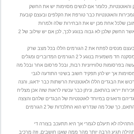
קריים שהם החשק והאוטנטיות, כלומר אם לנשים מסוימות יש את החשק
המכירות והאוטנטיות כבר טורפת את הקלפים ובעצם קובעת
ובן שלכל אחת מכן יש את הבחירות שלה ולמרות
שלאוטנטיות יש השפעה רבה בנושא היא לא קובעת כאשר החשק שלכן לא גבוה בנוגע לכך, לכן אם יש שילוב של 2
ורשתות השיווק האופנתיות חשבו בצעד אחד קדימה ובעצם מנסים לפתח את 2 הגורמים הללו בכל מצב שרק
אפשר, הם חוקרים את הנושא בצורה טובה ומגיעים למסקנה חד משמעית בנוגע ל 2 הגורמים המדוברים ומגלים
ה בפרסומות טלוויזיוניות רבות, ובכל פרסום אחר ובכל מה
וימות אך יש להן תפקיד חשוב בשינוי התודעה לגבי
וש את הבגדים הללו ולאוטנטיות הרשתות כבר ידאגו, והנה
ות מושלמת של 2 הגורמים והמכירות ייראו בהתאם, וניתן כבר עכשיו לראות שזה אכן מצליח
גדיהם ודואגים במיוחד לאוטנטיות של הבגדים שלהם והצצה
קטנה ולא ארוכה תציג שאחוז המכירות שלהם גבוה בהתאם, כך שכל מה שנדרש הוא התלכדות של 2 הגורמים
 להגיד שללא 2 הגורמים הללו התהילה לא תיעלם לגמרי אך היא תתעכב בצורה די
ילה תגיע הרבה יותר מהר ממה שאנו חושבים, וזה מרכיב