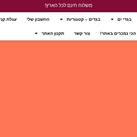
משלוח חינם לכל הארץ!
לחץ כאן
בגדי ים
בגדים – קטגוריות
החשבון שלי
עגלת קני
הכי נמכרים באתר!
צור קשר
תקנון האתר