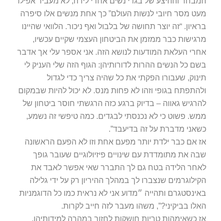
המבחר וההיצע של בגדי נשים אחרי לידה, לא מעביר אפילו
מעט מסר חיובי לנשות העולם” כך אחת מנשים אלו סיפרה
בראיון. “זה יוצר תחושה של בלבול ואף ניכור. הלוואי שהיינו
מרגישות כבר ממזמן את הביטחון העצמי שקיים עכשיו,
אחרי העלאת המודעות לנושא הזה. אני אספר עלי אך אדבר
בשם כל הנשים ההרות לדורותיהן: הגוף הזה שלי העניק לי
תינוק, שעבורו הפקתי את כל שהיה צריך כדי לגדול
ולהתפתח בגופי וזהו לא פחות מנס. לא יכול להיות שבמקום
להרגיש גאווה – בדיוק ברגע כזה הרגשתי חוסר ביטחון של
ממש. פשוט כי לא נכנסתי לבגדים. כמה טיפשי זה נשמע,
כשאני מדברת על זה בדיעבד”.
אז אם כבר ילדת יותר מפעם אחת וזו לא הפעם הראשונה
שבה את מתומדדת עם שינויים פיזיולוגיים שעובר גופך
לאחר הלידה בטח גם לך התברר שאי אפשר לאבד את
הקילוגרמים שנצברו לך במהלך ההיריון רק על ידי גלילה
באינסטגרם ותהייה ״מדוע אני לא נראית כמו כל הדוגמניות
האלו בביקיני?”, משהו מעבר לזה חייב לקרות.
אז כשאימהות טריות חושקות לחזור במהרה למידותיהן,