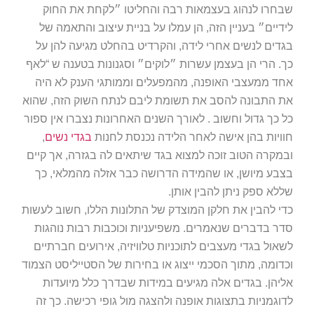
שבחרו לנהוג בעצמאות רבה והחליטו ״לקחת את החוק
לידיים״ בעניין הזה, הן עמלו על בניית עיצוב והתאמה של
בגדים לנשים אחרי לידה, והקרדיט בהחלט מגיעה להן על
כך. הרי הן בעצמן עשרות ״לוקים״ וסגנונות בטענה ש “לאף
אחד ממעצבי האופנה, מהמפעלים וממותגי הענק לא היה
את התבונה להסב את תשומת ליבם לנתח השוק הזה, שהוא
כל כך גדול וחשוב . לאורך השנים האחרונות נצברו אין ספור
חוויות בהן אישה לאחר הלידה נכנסת לחנות
בגדי נשים
,
ובמקרה הטוב זוכה למצוא בגד שיתאים לה בגזרה, אך קיים
בצבע מיושן, או שהמידה הדרושה כבר אזלה מהמלאי, כך
שללא ספק ניתן להבין אותן.
כדי להבין את חלקן המוצדק של התלונות הללו, חשוב לעשות
סדר בדברים שנאמרים. משפיעניות וכוכבות רבות נוהגות
לשאול בגדי מעצבים לתוכניות טלוויזיה, אירועים חברתיים
וכדומה, מתוך הסכמי ייצוג או בחירות של הסטייליסט הצמוד
אליהן. בגדים אלה מגיעים במידות שבדרך כלל מיועדות
לדוגמניות בתצוגות אופנה ולהצגה מול גופי רכישה. כך זה