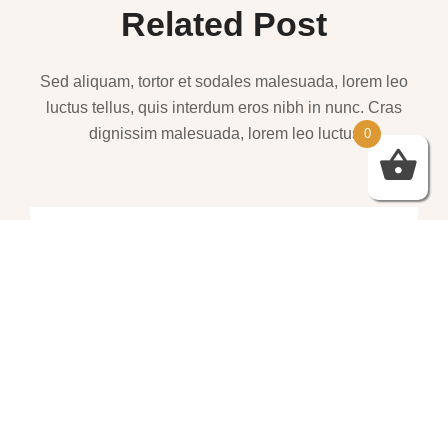
Related Post
Sed aliquam, tortor et sodales malesuada, lorem leo
luctus tellus, quis interdum eros nibh in nunc. Cras
dignissim malesuada, lorem leo luctus
0
שמלות ערב – https://htofashion2.com/
פברואר 4, 2026
https://htofashion2.com/ – שמלות ערב
פברואר 4, 2026