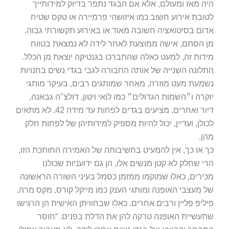
היה מאז ומעולם, אלא אם הבגד נתפר בדיוק למידותייך
לטובת אירוע חשוב כמו איזושהי פרמיירה או טקס שטיח
אדום בסיטואציה חשובה מאוד או באירוע תקשורתי גבוה.
מן הסתם, אישה ממוצעת לאחר לידה לא נמצאת בטווח
מידות זה, למעט כאלה שהתברכו בגנטיקה יוצאת מן הכלל.
התלונה השנייה של אותה החבורה לגבי בגדי נשים בחנויות
נשמעת מעט מוזרה, מאחר שמותגים רבים, בעיקר מותגי
יוקרה ו״השמות הגדולים״ כמו לואי ויטון, דולצ׳ה גבאנה,
דיור ואחרים, מציעים בגדים לפחות עד מידה 42. לא מתאים
לכולן, ועדיין, יכול להיות מספיק למידותיהן של לפחות חלק
מהן.
כך או כך, אין להמעיט בחשיבותה של האמירה החותכת הזו,
הרי שחלק לא קטן מנשים אלו, הן גם ידועניות שכולנו
מכירים, כאלו שמוקמו ממזמן כסמל בעיני השורה הראשונה
של מעצבי האופנה ומותגי הענק כמו מייקל קורס, מקס מרה,
פיליפ פליין ורבים אחרים. כאלו שבחוויתן האישית הן הרגישו
שתעשיית האופנה טרקה להן את הדלת בפנים. “חוסר