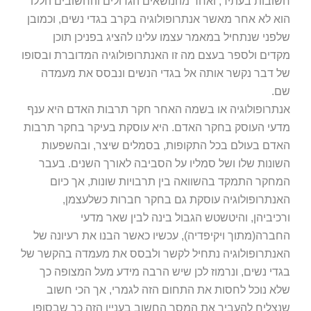
חשובות בעתיד, ואחד מהנושאים הגדולים והחשובים הללו
הוא לא אחר מאשר אנתרופולוגיה בקרב בגדי נשים, וכמובן
שלפני שנתחיל במאמר עצמו עלינו להציג בפניכן תוכן
מקדים ולספר בעצם מה זו האנתרופולוגיה המדוברת ובסופו
של דבר נקשר אותה אל בגדי הנשים ונבסס את מעמדה
שם.
אנתרופולוגיה או בשמה האחר חקר תרבות האדם היא ענף
מדעי העוסק בחקר האדם. היא עוסקת בעיקר בחקר תרבות
האדם בעולם בכל התקופות, בסמלים שיצר, ובהשפעות
השונות שלו ושל סמליו על הסביבה לאורך השנים. בעבר
המחקר התמקד בהשוואה בין תרבויות שונות, אך כיום
האנתרופולוגיה עוסקת גם בחקר חברות כשלעצמן,
ורכיביהן, והיטשטש הגבול בינה לבין שאר מדעי
החברה(מתוך ויקיפדיה), עכשיו כאשר הבנו את רעיונה של
האנתרופולוגיה נתחיל לקשר ולבסס את מעמדה בהקשר של
בגדי נשים, ונרמוז לכן שיש הרבה מידע מעל המצופה כך
שלא נוכל לחסות את התחום הזה לגמרי, אך הכי חשוב
שנצליח להעביר את המסר החשוב בעניין הזה כך שבסופו