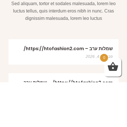
Sed aliquam, tortor et sodales malesuada, lorem leo
luctus tellus, quis interdum eros nibh in nunc. Cras
dignissim malesuada, lorem leo luctus
שמלות ערב – https://htofashion2.com/
פברואר 4, 2026
0
https://htofashion2.com/ – שמלות ערב
פברואר 4, 2026
שמלות ערב – https://htofashion2.com/
פברואר 4, 2026