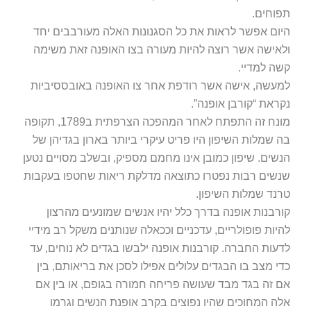
תפוחים.
היום אפשר לראות את כל הסגנונות האלה מעורבבים יחד
ולאישה אשר רוצה להיות מעורה בצו האופנה זאת משימה
קשה למדיי.
למעשה, אישה אשר רודפת אחר צו האופנה באובססיביות
נקראת “קורבן אופנה”.
מונח זה התפתח לאחר המהפכה הצרפתית ב1789, תקופה
בה שמלות השיפון היו פריט עיקרי ביותר בארון בגדיהן של
הנשים. שיפון כמובן אינו מחמם מספיק, ובשלב מסויים נטען
שנשים רבות נפטרו כתוצאה מדלקת ריאות שחטפו בעקבות
טרנד שמלות השיפון.
קורבנות אופנה בדרך כלל יהיו אנשים שמונעים מהרצון
להיות פופולריים, עדכניים וככאלה שנותנים משקל רב מידיי
לדעות החברה. קורבנות אופנה ילבשו בגדים לא נוחים, עד
כדי מצב בו הבגדים עלולים אפילו לסכן את בריאותם, בין
אם זה בגד מבד שעושה פריחה חמורה בגופם, או בין אם
אלה המחוכים שהיו נפוצים בקרב אופנת הנשים וגרמו