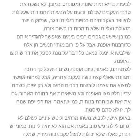
לבעיות בריאותיות שונות ומגוונות. וכמובן, לא נשכח את
טרנד העקבים שכולנו יודעים על הבעיות החמורות שעלולות
להיווצר בעקבותיהם בכפות רגליים ובגב, שניזוק היישר
מנעילת נעליים שלא תומכות בו בשום צורה.
כמובן שיש גם גברים רבים בימינו שאפשר להגדיר אותם
כקורבנות אופנה, אבל על פי רוב מוחץ הנשים הן אלה
שילבשו או ינעלו כמעט כל דבר על מנת לספק את דרישות צו
האופנה.
לשמחתנו, כאמור, כיום אופנת נשים היא כל כך רחבה
ומגוונת שאולי קצת קשה לעקוב אחריה, אבל לפחות אפשר
למצוא את עצמנו לובשות דברים נוחים ולא רק יפים, כשהם
עדיין חלק מצו האופנה ולא משאירות אף בחורה מאחור, גם
את זאת שבוחרת בנוחות, כמו שנאמר- את הכי יפה שנוח
לך. זו לא סתם סיסמה.
באופן אישי, ללבוש משהו מרהיב ולוטש עיניים לעולם לא
יגרום לי להרגיש טוב באמת אם הוא לא יהיה לי נוח. כמוני יש
רבות, כאלה שלא יכולות לנעול עקב גבוה מידיי, שמלה