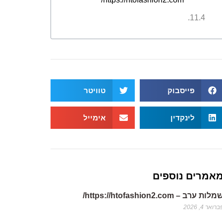
פייסבוק
טוויטר
לינקדין
אימייל
אמרים נוספים
לות ערב – https://htofashion2.com/
רואר 4, 2026