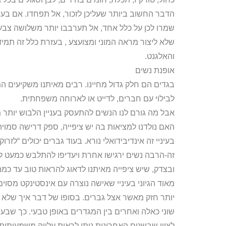
הדבר החשוב ביותר שעליכן לזכור, אל תפחדו. אם בעיניכ
שמרו לכן על כלל אחד, אל תערבבו יותר משלושה צבעי
שלא ליצור מראה המוני ומצועצע , בעזרת כלל זה תמי
והאלגנט.
אופנת נשים
בגדים הם חלק גדול מחיינו. רבים מאיתנו משקיעים 
לבילוי עם חברים, לדייט או לארוחה משפחתית.
אבל מה גורם לנו הנשים להתעסק בעניין הלבוש יותר 
האם נולדנו למציאות בה יש ציפייה, ספק דרישה סמו
בעיניי זה אינדיבידואלי נורא. בעוד גברים יכולים “ל
זה-הרבה נשים ירגישו אחרת ויעדיפו להתלבש כמעט לכל
ובצדק, שיש ציפייה מאיתנו לדאוג להראות טוב עד כמ
מאוד הגיוני בעיניי שאישה נוצרה עם אינסטינקט מסוי
יותר חזק מאשר אצל גברים. בסופו של דבר איך שלא נסת
שוני כאלה ואחרים בין המגדרים באופן טבעי. כך שבעיני
לציין שבשנים האחרונות ניתן לראות עלייה משמעותי