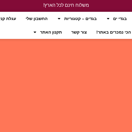
משלוח חינם לכל הארץ!
לחץ כאן
בגדי ים
בגדים – קטגוריות
החשבון שלי
עגלת קני
הכי נמכרים באתר!
צור קשר
תקנון האתר