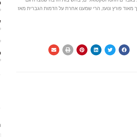
m
מאוד פורץ ונועז, הרי שמענו אחרת על הדמות הגברית מאז
פב
שמ
פב
פב
m
פב
ה