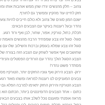
צהוב – חלק מהנשים יגידו שהן ממש אוהבות אותו ומ
חזק לחיינו עוד מהקיץ וממשיך גם לחורף.
ישנם המון סוגים של צהוב ולא כולם חייבים להיות צועק
נהדר ובעל רעננות בעיקר עם הצבעים הבאים:
תכלת, כחול, טורקיז, אפור, שחור, לבן ואף ורוד רגוע.
סגול- סגול זהו צבע שמפחיד הרבה מהנשים והאמת שה
סגול זהו צבע שמלא בעומק וברכות והשילוב שלו עם צב
שחושבים ואף אפשר לשחק עם הצבע הזה בצורה של
הצבע הסגול הולך נהדר עם הורודים הפסטלים והניודים
מסתדר פשוט נהדר!
ירוק- הצבע הירוק ואף גווניו החזקים יותר, הטורקיז
צבעים המעניקים לנו רעננות למראה ומשהו מאוד רגו
הצבע הטורקיז והירוק החזק יתאימו למרבה הפלא גם עם 
כתום – אחד הצבעים הדומיננטים ביותר, הכתום הוא צ
מראה אופנתי ומועצם נוכל לשלב אותו בצבעים הבאים
כחול, טורקיז, תכלת, חומים בהירים, לבן וסגולים בכל ג