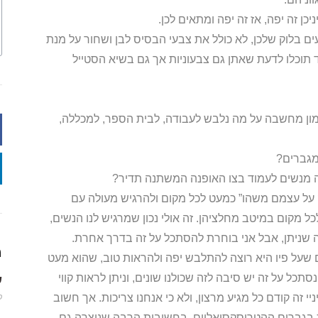
ן זה יפה, אז זה יפה ומתאים לכן.
ם בלוק שלכן, לא כולל את צבעי הבסיס לבן ושחור על מנת
ד תוכלו לדעת שאתן גם צבעוניות אך גם בשיא הסטייל
המון מחשבה על מה נלבש לעבודה, לבית הספר, למכללה,
מגברים?
יה מנשים לעמוד בצו האופנה המשתנה תדיר?
זרוק על עצמם משהו” כמעט לכל מקום ולהרגיש מעולה עם
 מקום במיטב מחלציהן. זה אולי נכון שמרגיש לנו הנשים,
ה שניתן, אבל אני בוחרת להסתכל על זה בדרך אחרת.
מ
ם שעל פיו היא רוצה להתלבש יפה ולהראות טוב, שהוא מעט
כל על זה יש סיבה לזה שכולנו שונים, וניתן לראות קווי
שמ
י זה קודם כל מגיע מרצון, ולא כי אנחנו צריכות. אך חשוב
פב
ת בגברים ההטרוסקסואליים, בחשיבות הרבה שנוצרה גם