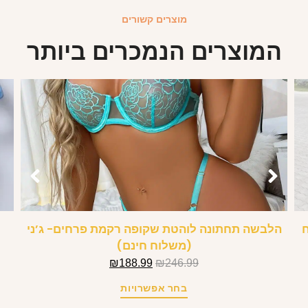
מוצרים קשורים
המוצרים הנמכרים ביותר
ח
הלבשה תחתונה לוהטת שקופה רקמת פרחים- ג’ני
(משלוח חינם)
₪
188.99
₪
246.99
בחר אפשרויות