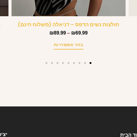
חולצות נשים הדפס – דניאלה (משלוח חינם)
ב
₪
89.99
–
₪
69.99
בחר אפשרויות
יצי
ד הבית