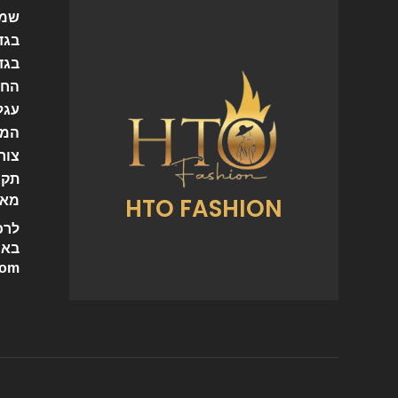
שמל
בגד
בגד
החש
עגל
המו
צור
תקנ
HTO FASHION
מאמ
לרכ
באי
com