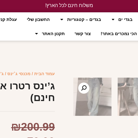
משלוח חינם לכל הארץ!
לחץ כאן
בגדי ים
בגדים – קטגוריות
החשבון שלי
עגלת קני
הכי נמכרים באתר!
צור קשר
תקנון האתר
עמוד הבית
/
מכנסי ג׳ינס
/ ג’
ג’ינס רטרו א
חינם)
₪
200.99