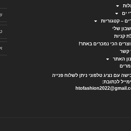
ות
י ים
ים – קטגוריות
בון שלי
ת קניות
צרים הכי נמכרים באתר!
 קשר
ון האתר
רים
ישה עם נציג טלפוני ניתן לשלוח פנייה
מייל לכתובת:
htofashion2022@gmail.